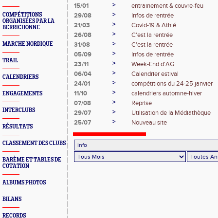
>
15/01
entrainement & couvre-feu
>
COMPÉTITIONS
29/08
Infos de rentrée
ORGANISÉES PAR LA
>
21/03
Covid-19 & Athlé
BERRICHONNE
>
26/08
C'est la rentrée
>
MARCHE NORDIQUE
31/08
C'est la rentrée
>
05/09
Infos de rentrée
TRAIL
>
23/11
Week-End d'AG
>
06/04
Calendrier estival
CALENDRIERS
>
24/01
compétitions du 24-25 janvier
>
11/10
calendriers automne-hiver
ENGAGEMENTS
>
07/08
Reprise
INTERCLUBS
>
29/07
Utilisation de la Médiathèque
>
25/07
Nouveau site
RÉSULTATS
CLASSEMENT DES CLUBS
BARÈME ET TABLES DE
COTATION
ALBUMS PHOTOS
BILANS
RECORDS