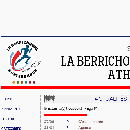
LA BERRICH
ATH
ACTUALITÉS
EDITOS
15 actualité(s) trouvée(s) | Page 1/1
ACTUALITÉS
LE CLUB
>
27/08
C'est la rentrée
>
23/01
Agenda
CATÉGORIES