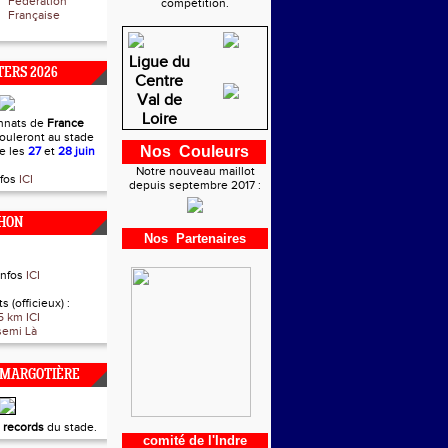
Fédération
compétition.
Française
Ligue du
ERS 2026
Centre
Val de
Loire
nnats de
France
ouleront au stade
Nos Couleurs
re les
27
et
28 juin
Notre nouveau maillot
nfos
ICI
depuis septembre 2017 :
HON
Nos Partenaires
infos
ICI
s (officieux) :
5 km ICI
semi Là
 MARGOTIÈRE
t
records
du stade.
comité de l'Indre