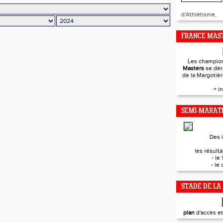
d'Athlétisme.
FRANCE MAST
Les champio
Masters
se dér
de la Margotiè
+ i
SEMI-MARAT
Des 
les résultat
- le
- le
STADE DE LA
plan
d'accès e