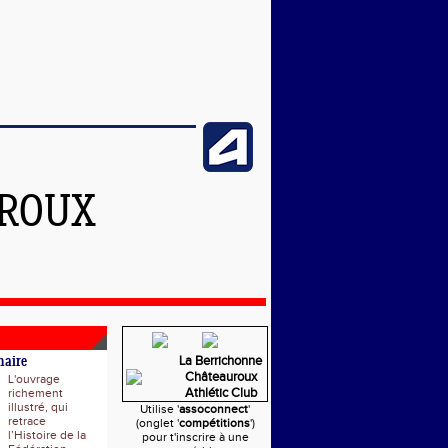
UROUX
La Berrichonne
naire
Châteauroux
L'ouvrage
Athlétic Club
richement
illustré, qui
Utilise '
assoconnect
'
retrace
(onglet '
compétitions
')
l’Histoire de la
pour t'inscrire à une