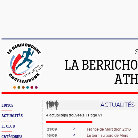
LA BERRICH
ATH
ACTUALITÉS
EDITOS
4 actualité(s) trouvée(s) | Page 1/1
ACTUALITÉS
LE CLUB
>
21/09
France de Marathon 2016
>
16/09
La berri au bord de Mers
CATÉGORIES