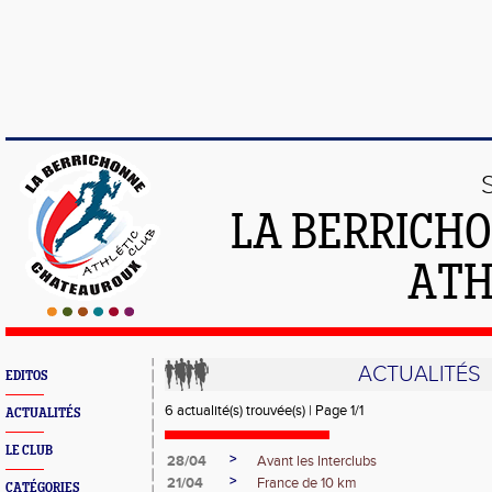
LA BERRICH
ATH
ACTUALITÉS
EDITOS
6 actualité(s) trouvée(s) | Page 1/1
ACTUALITÉS
LE CLUB
>
28/04
Avant les Interclubs
>
21/04
France de 10 km
CATÉGORIES