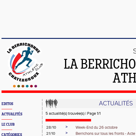
LA BERRICH
ATH
ACTUALITÉS
EDITOS
5 actualité(s) trouvée(s) | Page 1/1
ACTUALITÉS
LE CLUB
>
28/10
Week-End du 26 octobre
>
21/10
Berrichons sur tous les fronts - Acte I
CATÉGORIES