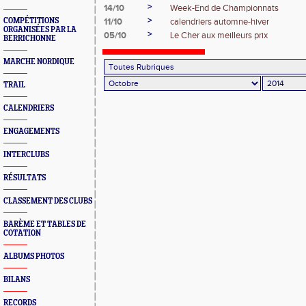
>
14/10
Week-End de Championnats
>
COMPÉTITIONS
11/10
calendriers automne-hiver
ORGANISÉES PAR LA
>
05/10
Le Cher aux meilleurs prix
BERRICHONNE
MARCHE NORDIQUE
TRAIL
CALENDRIERS
ENGAGEMENTS
INTERCLUBS
RÉSULTATS
CLASSEMENT DES CLUBS
BARÈME ET TABLES DE
COTATION
ALBUMS PHOTOS
BILANS
RECORDS