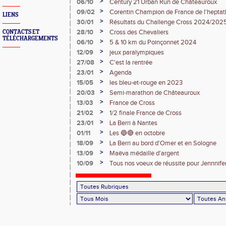
>
06/10
Century 21 Urban Run de Châteauroux
>
09/02
Corentin Champion de France de l'heptat
LIENS
>
30/01
Résultats du Challenge Cross 2024/202
>
28/10
Cross des Chevaliers
CONTACTS ET
TÉLÉCHARGEMENTS
>
06/10
5 & 10 km du Poinçonnet 2024
>
12/09
jeux paralympiques
>
27/08
C'est la rentrée
>
23/01
Agenda
>
15/05
les bleu-et-rouge en 2023
>
20/03
Semi-marathon de Châteauroux
>
13/03
France de Cross
>
21/02
1/2 finale France de Cross
>
23/01
La Berri à Nantes
>
01/11
Les 🔵🔴 en octobre
>
18/09
La Berri au bord d'Omer et en Sologne
>
13/09
Maëva médaille d'argent
>
10/09
Tous nos voeux de réussite pour Jennnife