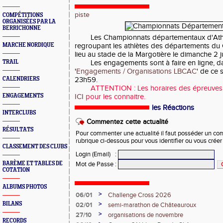
piste
COMPÉTITIONS
ORGANISÉES PAR LA
BERRICHONNE
Les Championnats départementaux d'Athl
MARCHE NORDIQUE
regroupant les athlètes des départements du C
lieu au stade de la Margotière le dimanche 2 j
TRAIL
Les engagements sont à faire en ligne, d
'
Engagements / Organisations LBCAC
' de ce 
CALENDRIERS
23h59.
ATTENTION : Les horaires des épreuves on
ENGAGEMENTS
ICI
pour les connaitre.
les Réactions
INTERCLUBS
Commentez cette actualité
RÉSULTATS
Pour commenter une actualité il faut posséder un compt
rubrique ci-dessous pour vous identifier ou vous crée
CLASSEMENT DES CLUBS
Login (Email)
:
BARÈME ET TABLES DE
Mot de Passe
:
COTATION
ALBUMS PHOTOS
>
06/01
Challenge Cross 2026
>
BILANS
02/01
semi-marathon de Châteauroux
>
27/10
organisations de novembre
RECORDS