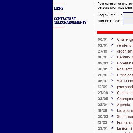
Pour commenter une actual
dessous pour vous identi
LIENS
Login (Email)
:
CONTACTS ET
Mot de Passe
:
TÉLÉCHARGEMENTS
>
06/01
Challeng
>
02/01
semi-mar
>
27/10
organisa
>
06/10
Century 
>
09/02
Corentin 
>
30/01
Résultat
>
28/10
Cross des
>
06/10
5 & 10 k
>
12/09
jeux para
>
27/08
C'est la r
>
23/05
Champion
>
23/01
Agenda
>
15/05
les bleu-
>
20/03
Semi-mar
>
13/03
France de
>
23/01
La Berri 