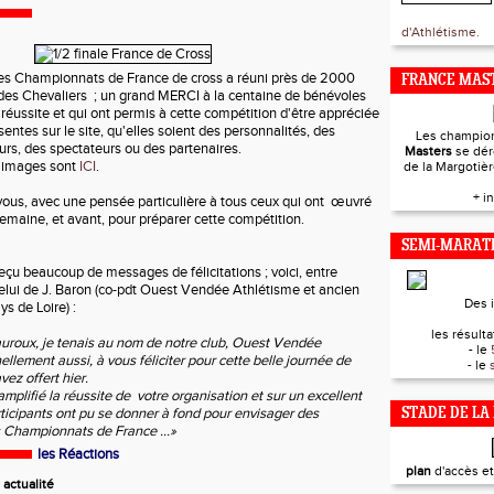
d'Athlétisme.
 des Championnats de France de cross a réuni près de 2000
FRANCE MAST
e des Chevaliers ; un grand MERCI à la centaine de bénévoles
 réussite et qui ont permis à cette compétition d'être appréciée
entes sur le site, qu'elles soient des personnalités, des
Les champio
urs, des spectateurs ou des partenaires.
Masters
se dér
 images sont
ICI
.
de la Margotiè
+ i
vous, avec une pensée particulière à tous ceux qui ont œuvré
semaine, et avant, pour préparer cette compétition.
SEMI-MARAT
eçu beaucoup de messages de félicitations ; voici, entre
 celui de J. Baron (co-pdt Ouest Vendée Athlétisme et ancien
Des 
ys de Loire) :
les résultat
uroux, je tenais au nom de notre club, Ouest Vendée
- le
llement aussi, à vous féliciter pour cette belle journée de
- le
ez offert hier.
plifié la réussite de votre organisation et sur un excellent
rticipants ont pu se donner à fond pour envisager des
STADE DE LA
es Championnats de France ...»
les Réactions
plan
d'accès e
actualité