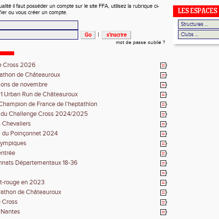
ité il faut posséder un compte sur le site FFA, utilisez la rubrique ci-
LES ESPACES
fier ou vous créer un compte.
|
mot de passe oublié ?
e Cross 2026
athon de Châteauroux
tions de novembre
21 Urban Run de Châteauroux
Champion de France de l'heptathlon
s du Challenge Cross 2024/2025
 Chevaliers
m du Poinçonnet 2024
lympiques
entrée
nats Départementaux 18-36
et-rouge en 2023
athon de Châteauroux
 Cross
à Nantes