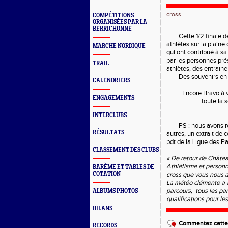
cross
COMPÉTITIONS
ORGANISÉES PAR LA
BERRICHONNE
Cette 1/2 finale
athlètes sur la plain
MARCHE NORDIQUE
qui ont contribué à sa
par les personnes prés
TRAIL
athlètes, des entraine
Des souvenirs en
CALENDRIERS
Encore Bravo à 
ENGAGEMENTS
toute la 
INTERCLUBS
PS : nous avons r
RÉSULTATS
autres, un extrait de
pdt de la Ligue des Pa
CLASSEMENT DES CLUBS
« De retour de Châtea
Athlétisme et personne
BARÈME ET TABLES DE
COTATION
cross que vous nous av
La météo clémente a am
parcours, tous les pa
ALBUMS PHOTOS
qualifications pour l
BILANS
Commentez cette 
RECORDS