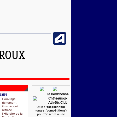
UROUX
La Berrichonne
naire
Châteauroux
L'ouvrage
Athlétic Club
richement
illustré, qui
Utilise '
assoconnect
'
retrace
(onglet '
compétitions
')
l’Histoire de la
pour t'inscrire à une