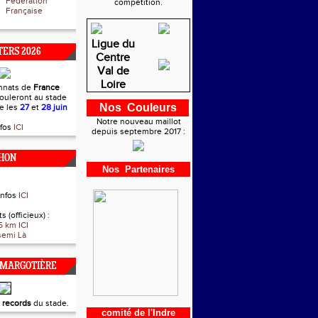
Fédération
compétition.
Française
Ligue du
ERS 2026
Centre
Val de
Loire
nnats de
France
ouleront au stade
Nos Couleurs
re les
27
et
28 juin
Notre nouveau maillot
nfos
ICI
depuis septembre 2017 :
HON
Nos Partenaires
infos
ICI
s (officieux) :
5 km ICI
semi Là
 MARGOTIÈRE
t
records
du stade.
comité de l'Indre