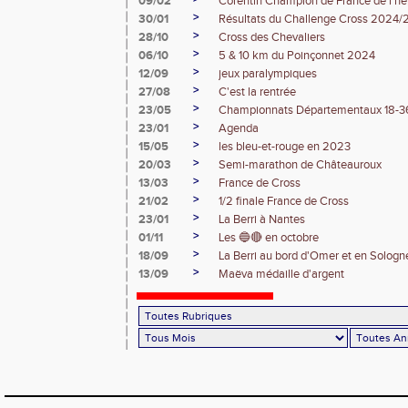
09/02
Corentin Champion de France de l'he
>
30/01
Résultats du Challenge Cross 2024
>
28/10
Cross des Chevaliers
>
06/10
5 & 10 km du Poinçonnet 2024
>
12/09
jeux paralympiques
>
27/08
C'est la rentrée
>
23/05
Championnats Départementaux 18-3
>
23/01
Agenda
>
15/05
les bleu-et-rouge en 2023
>
20/03
Semi-marathon de Châteauroux
>
13/03
France de Cross
>
21/02
1/2 finale France de Cross
>
23/01
La Berri à Nantes
>
01/11
Les 🔵🔴 en octobre
>
18/09
La Berri au bord d'Omer et en Sologn
>
13/09
Maëva médaille d'argent