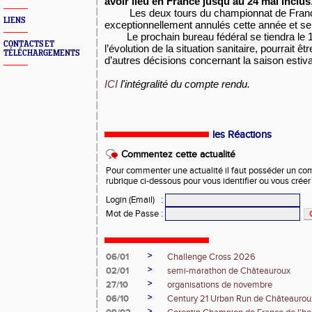
avoir lieu en France jusqu’au 24 mai inclus
Les deux tours du championnat de Fran
LIENS
exceptionnellement annulés cette année et se
Le prochain bureau fédéral se tiendra le 1
CONTACTS ET
l’évolution de la situation sanitaire, pourrait 
TÉLÉCHARGEMENTS
d’autres décisions concernant la saison estiva
ICI
l'intégralité du compte rendu.
les Réactions
Commentez cette actualité
Pour commenter une actualité il faut posséder un compt
rubrique ci-dessous pour vous identifier ou vous crée
Login (Email)
:
Mot de Passe
:
>
06/01
Challenge Cross 2026
>
02/01
semi-marathon de Châteauroux
>
27/10
organisations de novembre
>
06/10
Century 21 Urban Run de Châteaurou
>