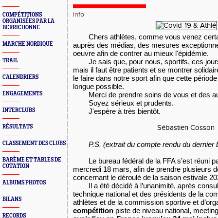
info
COMPÉTITIONS
ORGANISÉES PAR LA
BERRICHONNE
Chers athlètes, comme vous venez certa
MARCHE NORDIQUE
auprès des médias, des mesures exceptionne
oeuvre afin de contrer au mieux l'épidémie.
TRAIL
Je sais que, pour nous, sportifs, ces jou
mais il faut être patients et se montrer soli
CALENDRIERS
le faire dans notre sport afin que cette période
longue possible.
ENGAGEMENTS
Merci de prendre soins de vous et des au
Soyez sérieux et prudents.
INTERCLUBS
J'espère à très bientôt.
RÉSULTATS
Sébastien Cosson
CLASSEMENT DES CLUBS
P.S. (extrait du compte rendu du dernier 
BARÈME ET TABLES DE
Le bureau fédéral de la FFA s’est réuni p
COTATION
mercredi 18 mars, afin de prendre plusieurs 
concernant le déroulé de la saison estivale 20
ALBUMS PHOTOS
Il a été décidé à l’unanimité, après consul
technique national et des présidents de la co
BILANS
athlètes et de la commission sportive et d’orga
compétition
piste de niveau national, meeti
RECORDS