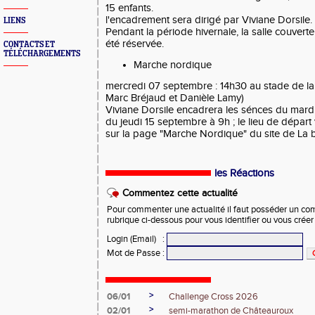
15 enfants.
l'encadrement sera dirigé par Viviane Dorsile.
LIENS
Pendant la période hivernale, la salle couvert
été réservée.
CONTACTS ET
TÉLÉCHARGEMENTS
Marche nordique
mercredi 07 septembre : 14h30 au stade de la
Marc Bréjaud et Danièle Lamy)
Viviane Dorsile encadrera les sénces du mardi
du jeudi 15 septembre à 9h ; le lieu de dépa
sur la page "Marche Nordique" du site de La b
les Réactions
Commentez cette actualité
Pour commenter une actualité il faut posséder un compt
rubrique ci-dessous pour vous identifier ou vous crée
Login (Email)
:
Mot de Passe
:
>
06/01
Challenge Cross 2026
>
02/01
semi-marathon de Châteauroux