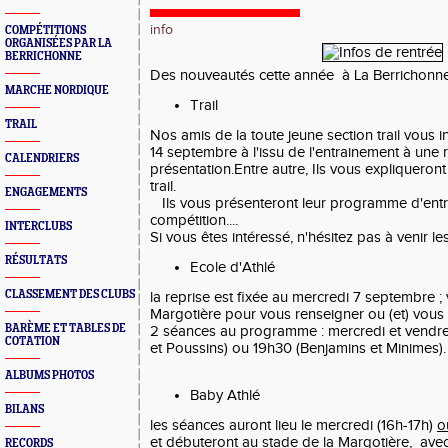
info
COMPÉTITIONS
ORGANISÉES PAR LA
BERRICHONNE
Des nouveautés cette année à La Berrichonne
MARCHE NORDIQUE
Trail
TRAIL
Nos amis de la toute jeune section trail vous i
14 septembre à l'issu de l'entrainement à une
CALENDRIERS
présentation.Entre autre, Ils vous expliqueron
trail.
ENGAGEMENTS
Ils vous présenteront leur programme d'entr
compétition....
INTERCLUBS
Si vous êtes intéressé, n'hésitez pas à venir le
RÉSULTATS
Ecole d'Athlé
CLASSEMENT DES CLUBS
la reprise est fixée au mercredi 7 septembre ;
Margotière pour vous renseigner ou (et) vous i
BARÈME ET TABLES DE
2 séances au programme : mercredi et vendred
COTATION
et Poussins) ou 19h30 (Benjamins et Minimes).
ALBUMS PHOTOS
Baby Athlé
BILANS
les séances auront lieu le mercredi (16h-17h)
o
et débuteront au stade de la Margotière, ave
RECORDS