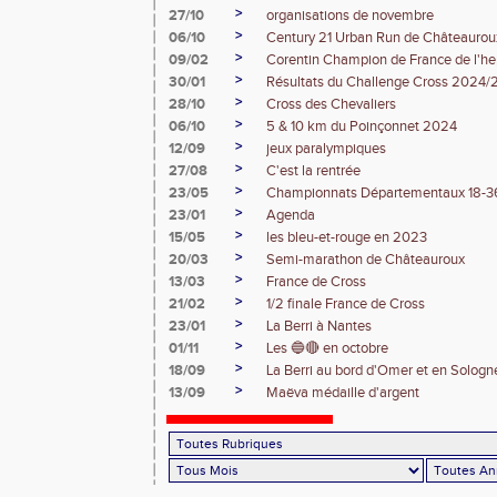
>
27/10
organisations de novembre
>
06/10
Century 21 Urban Run de Châteaurou
>
09/02
Corentin Champion de France de l'he
>
30/01
Résultats du Challenge Cross 2024
>
28/10
Cross des Chevaliers
>
06/10
5 & 10 km du Poinçonnet 2024
>
12/09
jeux paralympiques
>
27/08
C'est la rentrée
>
23/05
Championnats Départementaux 18-3
>
23/01
Agenda
>
15/05
les bleu-et-rouge en 2023
>
20/03
Semi-marathon de Châteauroux
>
13/03
France de Cross
>
21/02
1/2 finale France de Cross
>
23/01
La Berri à Nantes
>
01/11
Les 🔵🔴 en octobre
>
18/09
La Berri au bord d'Omer et en Sologn
>
13/09
Maëva médaille d'argent