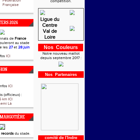
Fédération
compétition.
Française
Ligue du
ERS 2026
Centre
Val de
Loire
nnats de
France
ouleront au stade
Nos Couleurs
re les
27
et
28 juin
Notre nouveau maillot
nfos
ICI
depuis septembre 2017 :
HON
Nos Partenaires
infos
ICI
s (officieux) :
5 km ICI
semi Là
 MARGOTIÈRE
t
records
du stade.
comité de l'Indre