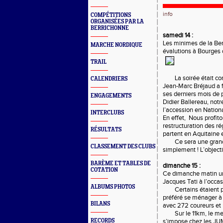
info
COMPÉTITIONS
ORGANISÉES PAR LA
BERRICHONNE
samedi 14 :
Les minimes de la Ber
MARCHE NORDIQUE
évalutions à Bourges 
TRAIL
La soirée était c
CALENDRIERS
Jean-Marc Bréjaud a f
ses derniers mois de 
ENGAGEMENTS
Didier Ballereau, notr
l’accession en Nationa
INTERCLUBS
En effet, Nous profito
restructuration des r
RÉSULTATS
partent en Aquitaine 
Ce sera une grand
CLASSEMENT DES CLUBS
simplement ! L’object
BARÈME ET TABLES DE
dimanche 15 :
COTATION
Ce dimanche matin un
Jacques Tati à l’occas
ALBUMS PHOTOS
Certains étaient p
préféré se ménager à 
BILANS
avec 272 coureurs et 
Sur le 11km, le me
RECORDS
s’impose chez les JUM