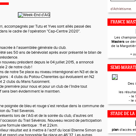
d'Athlétisme.
FRANCE MAST
ri, accompagnés par Tutu et Yves sont allés passé des
dans le cadre de l'opération "Cap-Centre 2020".
Les champio
Masters
se dér
de la Margotiè
onsacrée à l'assemblée générale du club.
été ses 50 ans de bénévolat après avoir présenté le bilan de
+ i
présidence.
e nouveau président depuis le 04 juillet 2015, a annoncé
le 2 de notre club !
SEMI-MARAT
ns de notre 5e place au niveau interrégional en N3 et de la
égions : 4 clubs du Poitou-Charentes qui évoluaient en N2
et 2 clubs du Mans fusionnent.
Des 
e première pour nous et pour un club de l’Indre tout
if sera bien évidemment le maintien.
les résultat
- le
- le
e poignée de bleu et rouge s’est rendue dans la commune de
ion du Trail Severois.
STADE DE LA
résents lors de l’AG et de la soirée du club, d’autres ont
l’occasion du Trail Sévérois. Nouveau record de participation
une formule identique : 11 et 22km.
plan
d'accès e
illeur résultat est à mettre à l’actif du local Etienne Simon qui
 et prend une honorable 9e place en 46’37. Les autres