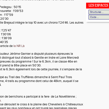
LES ESPACES
 Pedegou : 50’15
ourette : 1’09’53
n : 1’17’59
1’20’30
lle Brejaud intègre le top 10 avec un chrono 1’24’46. Les autres
: 1’25’47
: 1’30’06
 : 1’38’09
1’40’35
article de
la NR Là
roudeur Jérôme Garnier a disputé plusieurs épreuves la
t distingué tout d’abord à Genille en Indre et Loire Mercredi
 épreuves du programme ! Sur le 6.3km, il se classe 46e en
il prend la 86e place en 50’30.
ait le 6.3km également lors de cette journée, il s’empare de la
ipé au Trail des Truffières dimanche à Saint Paul Trois
e, 4 trails au programme dont celui de 48km, auquel il se
4.
on de berrichons a participé à la 1ere de La Novélliènne ;
à
.
 déroulait le cross à la plaine des Chevaliers à Châteauroux
aient les plus nombreux et ont trusté les premières places.