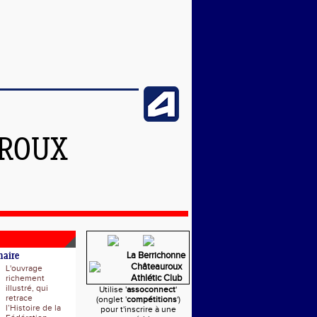
UROUX
La Berrichonne
naire
Châteauroux
L'ouvrage
Athlétic Club
richement
illustré, qui
Utilise '
assoconnect
'
retrace
(onglet '
compétitions
')
l’Histoire de la
pour t'inscrire à une