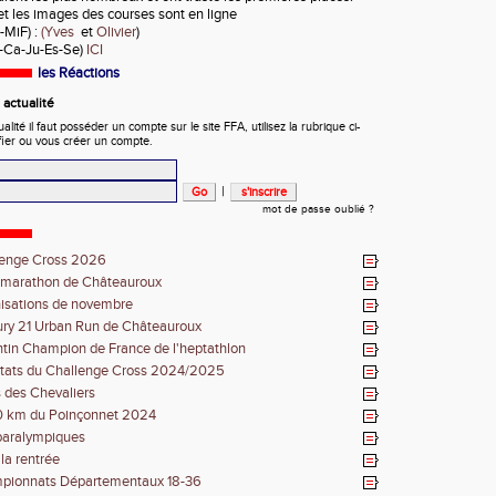
et les images des courses sont en ligne
-MiF) :
(Yves
et
Olivier
)
M-Ca-Ju-Es-Se)
ICI
les Réactions
actualité
ité il faut posséder un compte sur le site FFA, utilisez la rubrique ci-
fier ou vous créer un compte.
|
mot de passe oublié ?
lenge Cross 2026
-marathon de Châteauroux
isations de novembre
ry 21 Urban Run de Châteauroux
tin Champion de France de l'heptathlon
tats du Challenge Cross 2024/2025
 des Chevaliers
0 km du Poinçonnet 2024
paralympiques
 la rentrée
pionnats Départementaux 18-36