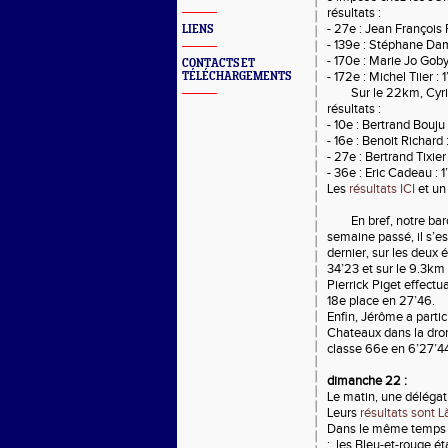
résultats :
- 27e : Jean François
LIENS
- 139e : Stéphane Dam
- 170e : Marie Jo Goby
CONTACTS ET
- 172e : Michel Tiier : 
TÉLÉCHARGEMENTS
Sur le 22km, Cyri
résultats :
- 10e : Bertrand Bouju 
- 16e : Benoit Richard 
- 27e : Bertrand Tixier
- 36e : Eric Cadeau : 
Les
résultats ICI
et un 
En bref, notre ba
semaine passé, il s’es
dernier, sur les deux
34’23 et sur le 9.3km 
Pierrick Piget effectu
18e place en 27’46.
Enfin, Jérôme a partic
Chateaux dans la drom
classe 66e en 6’27’4
dimanche 22 :
Le matin, une délégati
Leurs
résultats sont L
Dans le même temps se
; les Bleu-et-rouge ét