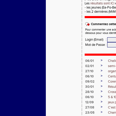
Les
résultats sont ICi
- les jeunes (Ea-Po-Be
- les 2 dernières (Mi
Commentez cette 
Pour commenter une actual
dessous pour vous identi
Login (Email)
:
Mot de Passe
:
>
06/01
Chal
>
02/01
semi
>
27/10
organ
>
06/10
Centu
>
09/02
Coren
>
30/01
Résul
>
28/10
Cross
>
06/10
5 & 1
>
12/09
jeux 
>
27/08
C'est
>
23/05
Cham