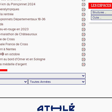
0 km du Poinçonnet 2024
LES ESPACES
paralympiques
 la rentrée
pionnats Départementaux 18-36
da
leu-et-rouge en 2023
-marathon de Châteauroux
e de Cross
inale France de Cross
rri à Nantes
🔴 en octobre
rri au bord d'Omer et en Sologne
 médaille d'argent