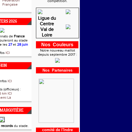
Fédération
compétition.
Française
Ligue du
ERS 2026
Centre
Val de
Loire
nnats de
France
ouleront au stade
Nos Couleurs
re les
27
et
28 juin
Notre nouveau maillot
nfos
ICI
depuis septembre 2017 :
HON
Nos Partenaires
infos
ICI
s (officieux) :
5 km ICI
semi Là
 MARGOTIÈRE
t
records
du stade.
comité de l'Indre