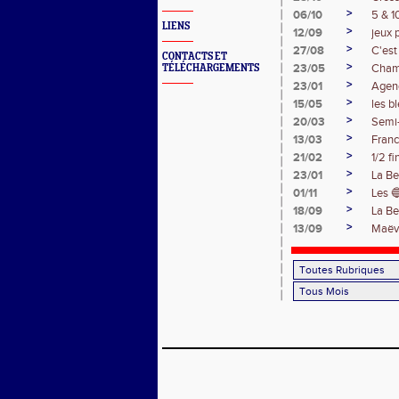
>
06/10
5 & 1
LIENS
>
12/09
jeux 
>
27/08
C'est
CONTACTS ET
>
23/05
Cham
TÉLÉCHARGEMENTS
>
23/01
Agen
>
15/05
les b
>
20/03
Semi
>
13/03
Franc
>
21/02
1/2 f
>
23/01
La Be
>
01/11
Les 
>
18/09
La Be
>
13/09
Maëva