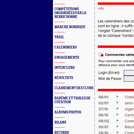
info
COMPÉTITIONS
ORGANISÉES PAR LA
BERRICHONNE
Les calendriers des c
sont en ligne ; il suff
MARCHE NORDIQUE
l'onglet "Calendriers
de la rubrique "conta
TRAIL
CALENDRIERS
Commentez cette 
ENGAGEMENTS
Pour commenter une actual
dessous pour vous identi
INTERCLUBS
Login (Email)
:
RÉSULTATS
Mot de Passe
:
CLASSEMENT DES CLUBS
>
06/01
Chal
BARÈME ET TABLES DE
COTATION
>
02/01
semi
>
27/10
organ
ALBUMS PHOTOS
>
06/10
Centu
>
09/02
Coren
BILANS
>
30/01
Résul
>
RECORDS
28/10
Cross