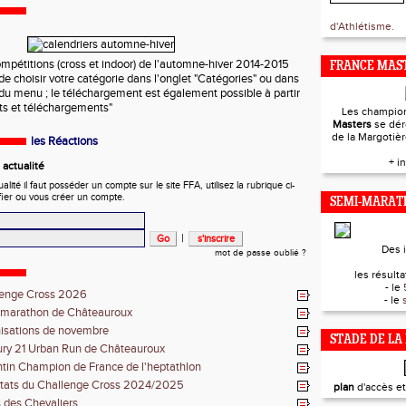
d'Athlétisme.
ompétitions (cross et indoor) de l'automne-hiver 2014-2015
FRANCE MAST
it de choisir votre catégorie dans l'onglet "Catégories" ou dans
" du menu ; le téléchargement est également possible à partir
cts et téléchargements"
Les champio
Masters
se dér
de la Margotiè
les Réactions
+ i
actualité
ité il faut posséder un compte sur le site FFA, utilisez la rubrique ci-
fier ou vous créer un compte.
SEMI-MARAT
|
Des 
mot de passe oublié ?
les résultat
- le
lenge Cross 2026
- le
-marathon de Châteauroux
isations de novembre
STADE DE LA
ry 21 Urban Run de Châteauroux
tin Champion de France de l'heptathlon
tats du Challenge Cross 2024/2025
plan
d'accès e
 des Chevaliers