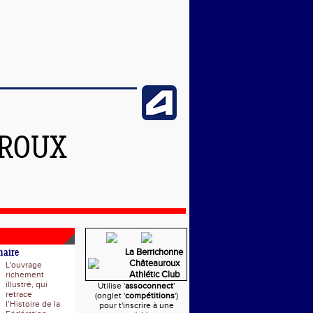
UROUX
La Berrichonne
naire
Châteauroux
L'ouvrage
Athlétic Club
richement
illustré, qui
Utilise '
assoconnect
'
retrace
(onglet '
compétitions
')
l’Histoire de la
pour t'inscrire à une