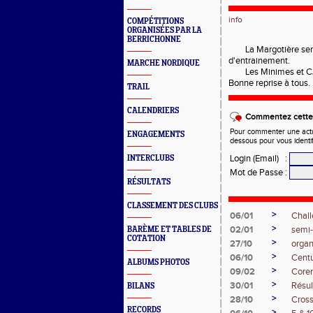
info
COMPÉTITIONS
ORGANISÉES PAR LA
BERRICHONNE
La Margotière ser
d'entrainement.
MARCHE NORDIQUE
Les Minimes et C
Bonne reprise à tous.
TRAIL
CALENDRIERS
Commentez cette 
Pour commenter une actual
ENGAGEMENTS
dessous pour vous identi
Login (Email)
:
INTERCLUBS
Mot de Passe
:
RÉSULTATS
CLASSEMENT DES CLUBS
>
06/01
Chal
>
02/01
semi
BARÈME ET TABLES DE
COTATION
>
27/10
organ
>
06/10
Centu
ALBUMS PHOTOS
>
09/02
Coren
>
30/01
Résul
BILANS
>
28/10
Cross
RECORDS
>