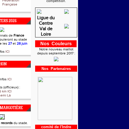
Fédération
compétition.
Française
Ligue du
ERS 2026
Centre
Val de
Loire
nnats de
France
ouleront au stade
Nos Couleurs
re les
27
et
28 juin
Notre nouveau maillot
nfos
ICI
depuis septembre 2017 :
HON
Nos Partenaires
infos
ICI
s (officieux) :
5 km ICI
semi Là
 MARGOTIÈRE
t
records
du stade.
comité de l'Indre