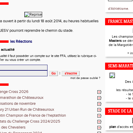
d'Athlétisme.
a ouvert à partir du lundi 18 août 2014, au heures habituelles
FRANCE MAST
JESV pourront reprendre le chemin du stade.
Les champio
Masters
se dér
les Réactions
de la Margotiè
actualité
+ i
ité il faut posséder un compte sur le site FFA, utilisez la rubrique ci-
fier ou vous créer un compte.
SEMI-MARAT
|
mot de passe oublié ?
Des 
les résultat
lenge Cross 2026
- le
-marathon de Châteauroux
- le
isations de novembre
ry 21 Urban Run de Châteauroux
STADE DE LA
tin Champion de France de l'heptathlon
tats du Challenge Cross 2024/2025
plan
d'accès e
 des Chevaliers