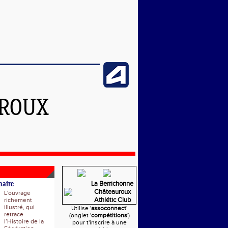
UROUX
La Berrichonne
naire
Châteauroux
L'ouvrage
Athlétic Club
richement
illustré, qui
Utilise '
assoconnect
'
retrace
(onglet '
compétitions
')
l’Histoire de la
pour t'inscrire à une