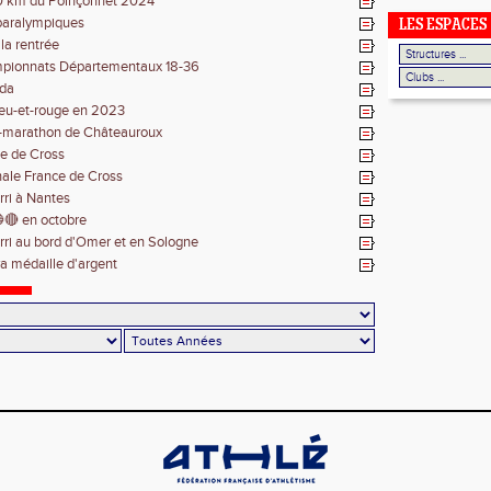
0 km du Poinçonnet 2024
paralympiques
LES ESPACES
 la rentrée
pionnats Départementaux 18-36
da
leu-et-rouge en 2023
-marathon de Châteauroux
e de Cross
inale France de Cross
rri à Nantes
🔴 en octobre
rri au bord d'Omer et en Sologne
 médaille d'argent