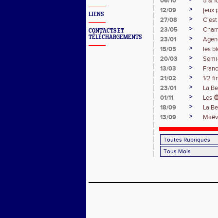
06/10
5 & 1
>
12/09
jeux 
LIENS
>
27/08
C'est
>
23/05
Cham
CONTACTS ET
TÉLÉCHARGEMENTS
>
23/01
Agen
>
15/05
les b
>
20/03
Semi
>
13/03
Franc
>
21/02
1/2 f
>
23/01
La Be
>
01/11
Les 
>
18/09
La Be
>
13/09
Maëva