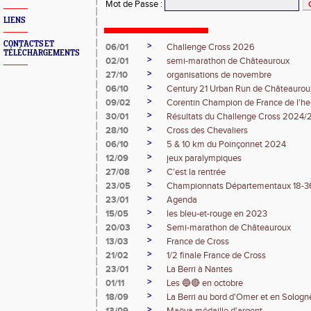
Mot de Passe
:
LIENS
CONTACTS ET
>
06/01
Challenge Cross 2026
TÉLÉCHARGEMENTS
>
02/01
semi-marathon de Châteauroux
>
27/10
organisations de novembre
>
06/10
Century 21 Urban Run de Châteaurou
>
09/02
Corentin Champion de France de l'he
>
30/01
Résultats du Challenge Cross 2024
>
28/10
Cross des Chevaliers
>
06/10
5 & 10 km du Poinçonnet 2024
>
12/09
jeux paralympiques
>
27/08
C'est la rentrée
>
23/05
Championnats Départementaux 18-3
>
23/01
Agenda
>
15/05
les bleu-et-rouge en 2023
>
20/03
Semi-marathon de Châteauroux
>
13/03
France de Cross
>
21/02
1/2 finale France de Cross
>
23/01
La Berri à Nantes
>
01/11
Les 🔵🔴 en octobre
>
18/09
La Berri au bord d'Omer et en Sologn
>