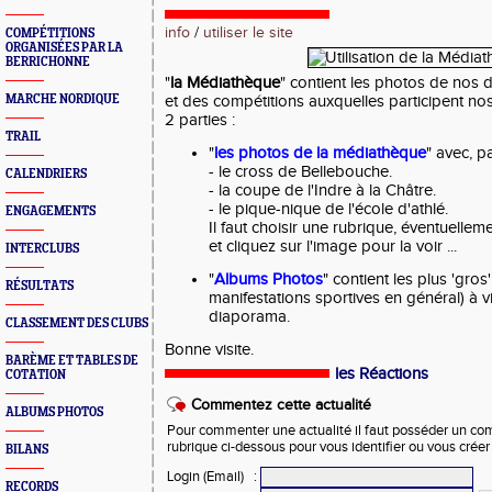
info
/
utiliser le site
COMPÉTITIONS
ORGANISÉES PAR LA
BERRICHONNE
"
la Médiathèque
" contient les photos de nos d
MARCHE NORDIQUE
et des compétitions auxquelles participent no
2 parties :
TRAIL
"
les photos de la médiathèque
" avec, 
- le cross de Bellebouche.
CALENDRIERS
- la coupe de l'Indre à la Châtre.
- le pique-nique de l'école d'athlé.
ENGAGEMENTS
Il faut choisir une rubrique, éventuellem
et cliquez sur l'image pour la voir ...
INTERCLUBS
"
Albums Photos
" contient les plus 'gro
RÉSULTATS
manifestations sportives en général) à v
diaporama.
CLASSEMENT DES CLUBS
Bonne visite.
BARÈME ET TABLES DE
les Réactions
COTATION
Commentez cette actualité
ALBUMS PHOTOS
Pour commenter une actualité il faut posséder un compt
rubrique ci-dessous pour vous identifier ou vous crée
BILANS
Login (Email)
:
RECORDS