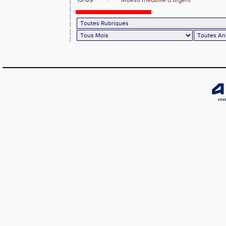
13/09
Maëva médaille d'argent