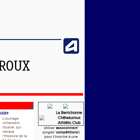
UROUX
La Berrichonne
naire
Châteauroux
L'ouvrage
Athlétic Club
richement
illustré, qui
Utilise '
assoconnect
'
retrace
(onglet '
compétitions
')
l’Histoire de la
pour t'inscrire à une