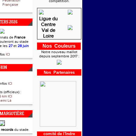
Fédération
compétition.
Française
Ligue du
ERS 2026
Centre
Val de
Loire
nnats de
France
ouleront au stade
Nos Couleurs
re les
27
et
28 juin
Notre nouveau maillot
nfos
ICI
depuis septembre 2017 :
HON
Nos Partenaires
infos
ICI
s (officieux) :
5 km ICI
semi Là
 MARGOTIÈRE
t
records
du stade.
comité de l'Indre