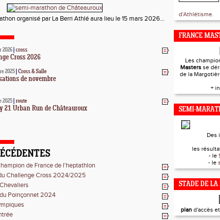
d'Athlétisme.
thon organisé par La Berri Athlé aura lieu le 15 mars 2026...
FRANCE MAST
r 2026
|
cross
nge Cross 2026
Les champio
Masters
se dér
re 2025
|
Cross & Salle
de la Margotiè
sations de novembre
+ i
e 2025
|
route
y 21 Urban Run de Châteauroux
SEMI-MARAT
Des 
les résultat
RÉCÉDENTES
- le
- le
hampion de France de l'heptathlon
 du Challenge Cross 2024/2025
STADE DE LA
Chevaliers
 du Poinçonnet 2024
lympiques
plan
d'accès e
ntrée