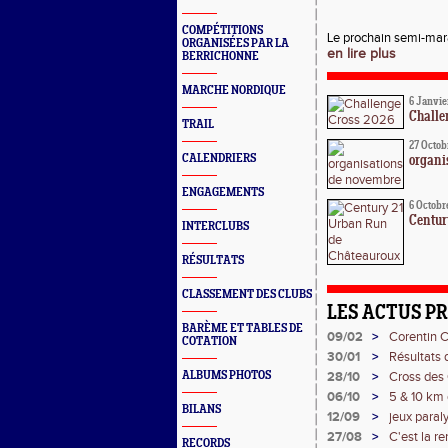
COMPÉTITIONS
Le prochain semi-mara
ORGANISÉES PAR LA
en lire plus
BERRICHONNE
MARCHE NORDIQUE
6 Janvie
Challe
TRAIL
27 Octob
CALENDRIERS
organi
ENGAGEMENTS
6 Octobr
Centur
INTERCLUBS
RÉSULTATS
CLASSEMENT DES CLUBS
LES ACTUS P
BARÈME ET TABLES DE
09/02
>
Corentin C
COTATION
30/01
>
Résultats
ALBUMS PHOTOS
28/10
>
Cross des 
06/10
>
5 & 10 km
BILANS
12/09
>
jeux para
27/08
>
C'est la re
RECORDS