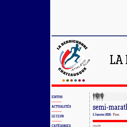
LA
EDITOS
semi-marat
ACTUALITÉS
2 Janvier 2026 -
Yves
LE CLUB
route
CATÉGORIES